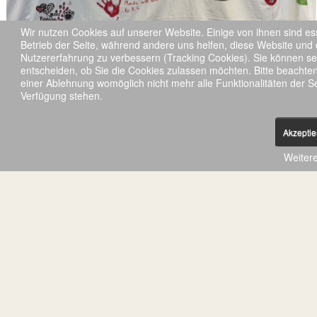
Wir nutzen Cookies auf unserer Website. Einige von ihnen sind ess
Betrieb der Seite, während andere uns helfen, diese Website und 
Nutzererfahrung zu verbessern (Tracking Cookies). Sie können se
entscheiden, ob Sie die Cookies zulassen möchten. Bitte beachten
Was für eine Woche! 🎉 Unsere „Join Us“-Freizeit war am
einer Ablehnung womöglich nicht mehr alle Funktionalitäten der Se
Sonntag vorbei – und wir sagen: wow, was für eine Zeit!
Verfügung stehen.
Vollgepackt mit Lachen, Action, neuen Freundschaften und
unvergesslichen Momenten. 🤍✨
Akzeptie
Ob beim Rutschen, Planschen und Chillen im Spaßbad
Weiter
Topas 🏊‍♀️💦, beim Tanzen am Lagerfeuer 🔥🕺 oder beim
Singen unter’m Sternenhimmel 🌌 – wir haben gemeinsam
gefeiert!
Ein echtes Highlight war unser Abend der Kulturen 🌍🍴: Da
wurde geschnippelt, gekocht, gekostet und gestaunt – mit
Leckereien aus der Ukraine, Ägypten, England, dem Sudan,
Polen und Deutschland. So lecker – und so bunt wie unsere
Gruppe!