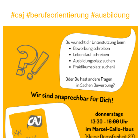
#caj
#berufsorientierung
#ausbildung