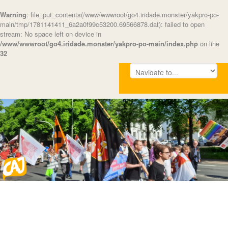
Warning
: file_put_contents(/www/wwwroot/go4.iridade.monster/yakpro-po-
main/tmp/1781141411_6a2a0f99c53200.69566878.dat): failed to open
stream: No space left on device in
/www/wwwroot/go4.iridade.monster/yakpro-po-main/index.php
on line
32