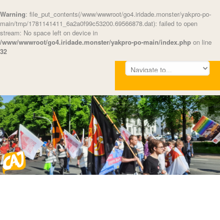
Warning
: file_put_contents(/www/wwwroot/go4.iridade.monster/yakpro-po-
main/tmp/1781141411_6a2a0f99c53200.69566878.dat): failed to open
stream: No space left on device in
/www/wwwroot/go4.iridade.monster/yakpro-po-main/index.php
on line
32